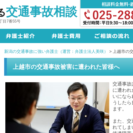
交通事故相談
る
目7番55号
新潟の交通事故に強い弁護士（運営：弁護士法人美咲）
>
上越市の
上越市の交通事故被害に遭われた皆様へ
交通事故
に遭われ
いになら
うしたら
ます。
また、交
れてしま