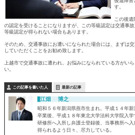
後遺障害
す。
この後遺
の認定を受けることになりますが、この等級認定は交通事故
等級認定が得られない場合もあります。
そのため、交通事故にお遭いになられた場合には、まずは交
していただくことをお勧め致します。
上越市で交通事故に遭われ、お悩みになられている方がいら
い。
この記事を書いた人
最新の記事
江畑 博之
昭和５６年新潟県燕市生まれ。平成１４年新
卒業後、平成１８年東北大学法科大学院入学
研修所へ入所し弁護士登録後、当事務所へ入
得られるよう日々、尽力している。