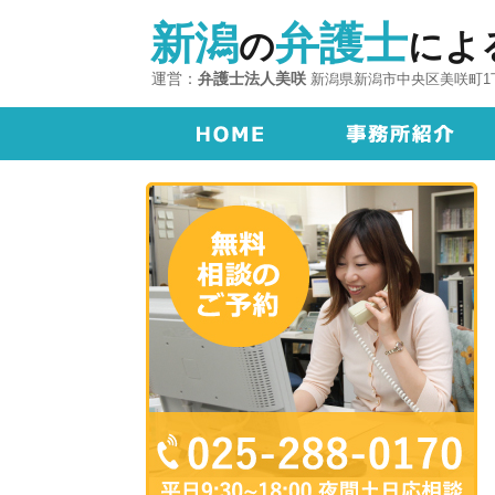
新潟
弁護士
の
によ
運営：
弁護士法人美咲
新潟県新潟市中央区美咲町1丁