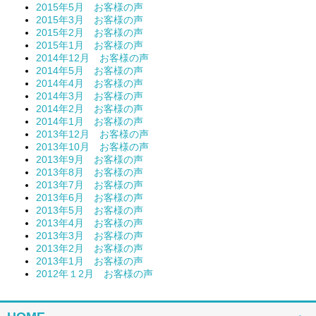
2015年5月 お客様の声
2015年3月 お客様の声
2015年2月 お客様の声
2015年1月 お客様の声
2014年12月 お客様の声
2014年5月 お客様の声
2014年4月 お客様の声
2014年3月 お客様の声
2014年2月 お客様の声
2014年1月 お客様の声
2013年12月 お客様の声
2013年10月 お客様の声
2013年9月 お客様の声
2013年8月 お客様の声
2013年7月 お客様の声
2013年6月 お客様の声
2013年5月 お客様の声
2013年4月 お客様の声
2013年3月 お客様の声
2013年2月 お客様の声
2013年1月 お客様の声
2012年１2月 お客様の声