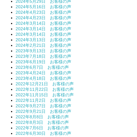
2024年5月29日 お客様の声
2024年5月16日 お客様の声
2024年4月23日 お客様の声
2024年4月23日 お客様の声
2024年3月14日 お客様の声
2024年3月14日 お客様の声
2024年3月14日 お客様の声
2024年3月13日 お客様の声
2024年2月21日 お客様の声
2023年9月13日 お客様の声
2023年7月18日 お客様の声
2023年6月19日 お客様の声
2023年6月7日 お客様の声
2023年4月24日 お客様の声
2023年4月18日 お客様の声
2022年12月21日 お客様の声
2022年11月22日 お客様の声
2022年11月15日 お客様の声
2022年11月2日 お客様の声
2022年9月27日 お客様の声
2022年9月21日 お客様の声
2022年8月8日 お客様の声
2022年8月3日 お客様の声
2022年7月6日 お客様の声
2022年6月30日 お客様の声