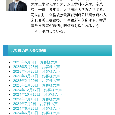
大学工学部化学システム工学科へ入学。卒業
後、平成１８年東北大学法科大学院入学する。
司法試験に合格後は最高裁判所司法研修所へ入
所し弁護士登録後、当事務所へ入所する。交通
事故被害者が適切な賠償額を得られるよう
日々、尽力している。
お客様の声の最新記事
2025年6月3日 お客様の声
2025年5月28日 お客様の声
2025年4月28日 お客様の声
2025年3月21日 お客様の声
2025年2月20日 お客様の声
2025年1月30日 お客様の声
2024年12月17日 お客様の声
2024年10月16日 お客様の声
2024年7月18日 お客様の声
2024年7月2日 お客様の声
2024年6月26日 お客様の声
2024年6月13日 お客様の声