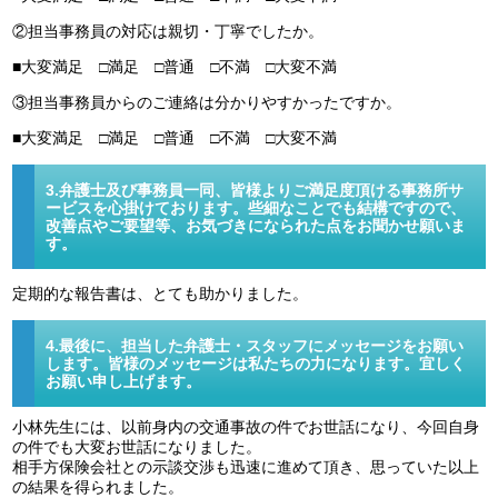
②担当事務員の対応は親切・丁寧でしたか。
■大変満足 □満足 □普通 □不満 □大変不満
③担当事務員からのご連絡は分かりやすかったですか。
■大変満足 □満足 □普通 □不満 □大変不満
3.弁護士及び事務員一同、皆様よりご満足度頂ける事務所サ
ービスを心掛けております。些細なことでも結構ですので、
改善点やご要望等、お気づきになられた点をお聞かせ願いま
す。
定期的な報告書は、とても助かりました。
4.最後に、担当した弁護士・スタッフにメッセージをお願い
します。皆様のメッセージは私たちの力になります。宜しく
お願い申し上げます。
小林先生には、以前身内の交通事故の件でお世話になり、今回自身
の件でも大変お世話になりました。
相手方保険会社との示談交渉も迅速に進めて頂き、思っていた以上
の結果を得られました。