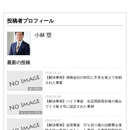
投稿者プロフィール
小林 塁
最新の投稿
2026.04.13
【解決事例】保険会社の対応に不安を覚えて依頼
された事案
解決事例
2026.04.09
【解決事例】バイク事故 右足関節骨折後の痛み
で１４級９号に認定された事例
太ももから足先
2026.04.07
【解決事例】追突事故 打ち切り後の治療費を保