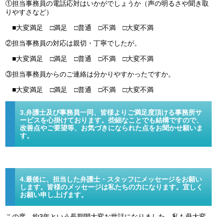
①担当事務員の電話応対はいかがでしょうか（声の明るさや聞き取
りやすさなど）
■大変満足 □満足 □普通 □不満 □大変不満
②担当事務員の対応は親切・丁寧でしたが。
■大変満足 □満足 □普通 □不満 □大変不満
③担当事務員からのご連絡は分かりやすかったですか。
■大変満足 □満足 □普通 □不満 □大変不満
3.弁護士及び事務員一同、皆様よりご満足度頂ける事務所サ
ービスを心掛けております。些細なことでも結構ですので、
改善点やご要望等、お気づきになられた点をお聞かせ願いま
す。
4.最後に、担当した弁護士・スタッフにメッセージをお願い
します。皆様のメッセージは私たちの力になります。宜しく
お願い申し上げます。
この度、約3年という長期間大変お世話になりました。私も母大変