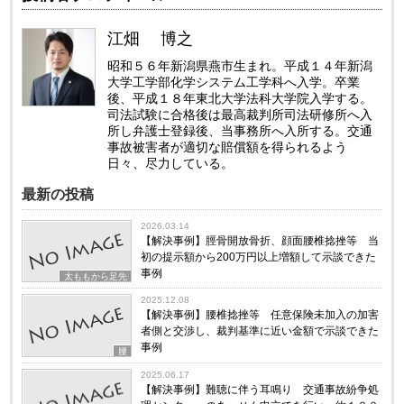
江畑 博之
昭和５６年新潟県燕市生まれ。平成１４年新潟
大学工学部化学システム工学科へ入学。卒業
後、平成１８年東北大学法科大学院入学する。
司法試験に合格後は最高裁判所司法研修所へ入
所し弁護士登録後、当事務所へ入所する。交通
事故被害者が適切な賠償額を得られるよう
日々、尽力している。
最新の投稿
2026.03.14
【解決事例】脛骨開放骨折、顔面腰椎捻挫等 当
初の提示額から200万円以上増額して示談できた
事例
太ももから足先
2025.12.08
【解決事例】腰椎捻挫等 任意保険未加入の加害
者側と交渉し、裁判基準に近い金額で示談できた
事例
腰
2025.06.17
【解決事例】難聴に伴う耳鳴り 交通事故紛争処