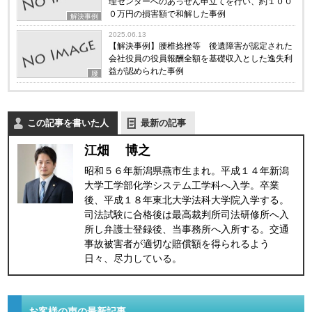
理センターへのあっせん申立てを行い、約１００
０万円の損害額で和解した事例
解決事例
2025.06.13
【解決事例】腰椎捻挫等 後遺障害が認定された
会社役員の役員報酬全額を基礎収入とした逸失利
益が認められた事例
腰
この記事を書いた人
最新の記事
江畑 博之
昭和５６年新潟県燕市生まれ。平成１４年新潟
大学工学部化学システム工学科へ入学。卒業
後、平成１８年東北大学法科大学院入学する。
司法試験に合格後は最高裁判所司法研修所へ入
所し弁護士登録後、当事務所へ入所する。交通
事故被害者が適切な賠償額を得られるよう
日々、尽力している。
お客様の声の最新記事