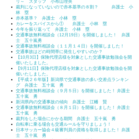
リ～ スタッフ 小布山理央
裁判になっていないので赤本基準の８割？ 弁護士 小
林 塁
赤本基準？ 弁護士 小林 塁
カレーをスパイスから① 弁護士 小林 塁
今年を振り返って 弁護士 小林 塁
交通事故無料相談会（12月19日）を開催しました！ 弁護
士 五十嵐勇
交通事故無料相談会（１１月１４日）を開催しました！
交通事故はどの時間帯に発生しやすいのか？
【10月3日】保険代理店様を対象とした交通事故勉強会を開
催いたしました。
【9月11日】保険代理店様を対象とした交通事故勉強会を開
催いたしました。
【平成２６年版】新潟県で交通事故の多い交差点ランキン
グ 弁護士 五十嵐 勇
交通事故無料相談会（９月５日）を開催しました！ 弁護士
五十嵐 勇
新潟県内の交通事故の傾向 弁護士 江幡 賢
交通事故無料相談会（８月１日）を開催しました！ 弁護士
五十嵐 勇
裁判をした場合にかかる期間 弁護士 五十嵐 勇
自転車に乗る場合も交通ルールを守りましょう！
日本サッカー協会４級審判員の資格を取得しました！ 弁護
士 五十嵐 勇