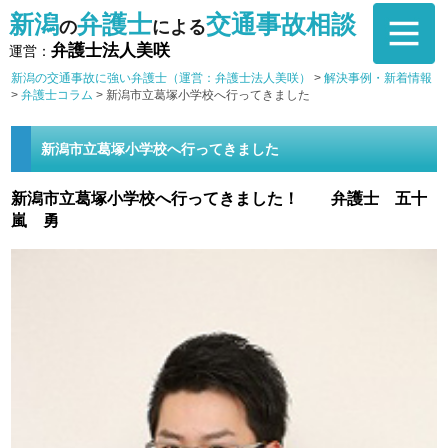
新潟
弁護士
交通事故相談
の
による
弁護士法人美咲
運営：
新潟の交通事故に強い弁護士（運営：弁護士法人美咲）
>
解決事例・新着情報
>
弁護士コラム
>
新潟市立葛塚小学校へ行ってきました
新潟市立葛塚小学校へ行ってきました
新潟市立葛塚小学校へ行ってきました！ 弁護士 五十
嵐 勇