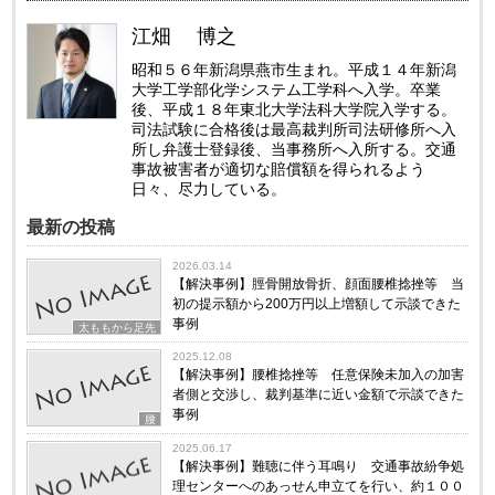
江畑 博之
昭和５６年新潟県燕市生まれ。平成１４年新潟
大学工学部化学システム工学科へ入学。卒業
後、平成１８年東北大学法科大学院入学する。
司法試験に合格後は最高裁判所司法研修所へ入
所し弁護士登録後、当事務所へ入所する。交通
事故被害者が適切な賠償額を得られるよう
日々、尽力している。
最新の投稿
2026.03.14
【解決事例】脛骨開放骨折、顔面腰椎捻挫等 当
初の提示額から200万円以上増額して示談できた
事例
太ももから足先
2025.12.08
【解決事例】腰椎捻挫等 任意保険未加入の加害
者側と交渉し、裁判基準に近い金額で示談できた
事例
腰
2025.06.17
【解決事例】難聴に伴う耳鳴り 交通事故紛争処
理センターへのあっせん申立てを行い、約１００