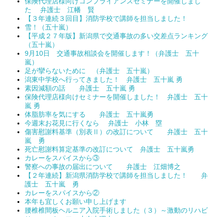
保険代理店様向けコンプライアンスセミナーを開催しまし
た 弁護士 江幡 賢
【３年連続３回目】消防学校で講師を担当しました！
雪！（五十嵐）
【平成２７年版】新潟県で交通事故の多い交差点ランキング
（五十嵐）
9月10日 交通事故相談会を開催します！（弁護士 五十
嵐）
足が攣らないために （弁護士 五十嵐）
潟東中学校へ行ってきました！ 弁護士 五十嵐 勇
素因減額の話 弁護士 五十嵐 勇
保険代理店様向けセミナーを開催しました！ 弁護士 五十
嵐 勇
体脂肪率を気にする 弁護士 五十嵐勇
今週末お花見に行くなら 弁護士 小林 塁
傷害慰謝料基準（別表Ⅱ）の改訂について 弁護士 五十
嵐 勇
死亡慰謝料算定基準の改訂について 弁護士 五十嵐勇
カレーをスパイスから③
警察への事故の届出について 弁護士 江畑博之
【２年連続】新潟県消防学校で講師を担当しました！ 弁
護士 五十嵐 勇
カレーをスパイスから②
本年も宜しくお願い申し上げます
腰椎椎間板ヘルニア入院手術しました（３）～激動のリハビ