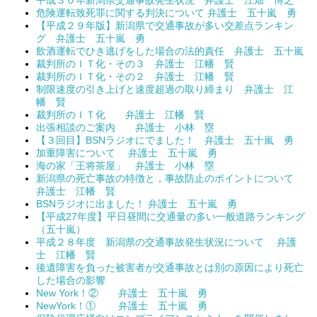
危険運転致死罪に関する判決について 弁護士 五十嵐 勇
【平成２９年版】新潟県で交通事故が多い交差点ランキン
グ 弁護士 五十嵐 勇
飲酒運転でひき逃げをした場合の法的責任 弁護士 五十嵐
裁判所のＩＴ化・その３ 弁護士 江幡 賢
裁判所のＩＴ化・その２ 弁護士 江幡 賢
制限速度の引き上げと速度超過の取り締まり 弁護士 江
幡 賢
裁判所のＩＴ化 弁護士 江幡 賢
出張相談のご案内 弁護士 小林 塁
【３回目】BSNラジオにでました！ 弁護士 五十嵐 勇
加重障害について 弁護士 五十嵐 勇
海の家「王将茶屋」 弁護士 小林 塁
新潟県の死亡事故の特徴と，事故防止のポイントについて
弁護士 江幡 賢
BSNラジオに出ました！ 弁護士 五十嵐 勇
【平成27年度】平日昼間に交通量の多い一般道路ランキング
（五十嵐）
平成２８年度 新潟県の交通事故発生状況について 弁護
士 江幡 賢
後遺障害を負った被害者が交通事故とは別の原因により死亡
した場合の影響
New York！② 弁護士 五十嵐 勇
NewYork！① 弁護士 五十嵐 勇