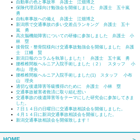
自動車の色と事故率 弁護士 江畑博之
保険代理店様向け勉強会を開催しました 弁護士 五十嵐
勇
自転車事故への備え 弁護士 江畑博之
新潟県で交通事故の多い交差点ランキング 弁護士 五十
嵐 勇
高次脳機能障害についての研修に参加しました 弁護士 小
林 塁
接骨院・整骨院様向け交通事故勉強会を開催しました 弁護
士 江幡 賢
新潟日報のコラムを執筆しました！ 弁護士 五十嵐 勇
腰椎椎間板ヘルニア入院手術しました（２） スタッフ 小
布山 理央
腰椎椎間板ヘルニア入院手術しました(1) スタッフ 小布
山 理央
適切な後遺障害等級獲得のために 弁護士 小林 塁
交通事故被害者救済に取り組む想い
交通事故の後遺障害等をテーマにした研究会に参加してきま
した。
７日１４日の日曜日に交通事故相談会を開催しました。
４月１４日に新潟交通事故相談会を開催しました。
新潟交通事故相談会を開催致します！
HOME