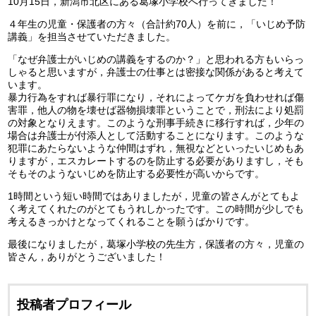
10月15日，新潟市北区にある葛塚小学校へ行ってきました！
４年生の児童・保護者の方々（合計約70人）を前に，「いじめ予防
講義」を担当させていただきました。
「なぜ弁護士がいじめの講義をするのか？」と思われる方もいらっ
しゃると思いますが，弁護士の仕事とは密接な関係があると考えて
います。
暴力行為をすれば暴行罪になり，それによってケガを負わせれば傷
害罪，他人の物を壊せば器物損壊罪ということで，刑法により処罰
の対象となりえます。このような刑事手続きに移行すれば，少年の
場合は弁護士が付添人として活動することになります。このような
犯罪にあたらないような仲間はずれ，無視などといったいじめもあ
りますが，エスカレートするのを防止する必要がありますし，そも
そもそのようないじめを防止する必要性が高いからです。
1時間という短い時間ではありましたが，児童の皆さんがとてもよ
く考えてくれたのがとてもうれしかったです。この時間が少しでも
考えるきっかけとなってくれることを願うばかりです。
最後になりましたが，葛塚小学校の先生方，保護者の方々，児童の
皆さん，ありがとうございました！
投稿者プロフィール