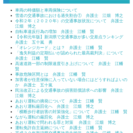
車両の時価額と車両保険について
雪道の交通事故における過失割合① 弁護士 江畑 博之
令和２年（２０２０年）の交通事故状況について 弁護士
江畑 博之
自転車違反行為の増加 弁護士 江幡 賢
【令和元年版】新潟県で交通事故が多い交差点ランキング
弁護士 五十嵐 勇
「オレンジカード」とは？ 弁護士 江幡 賢
「逸失利益の定期払いが認められた最高裁判決」について
弁護士 江幡 賢
高速道路一部の制限速度引き上げについて 弁護士 江幡
賢
事故危険区間とは 弁護士 江幡 賢
加害者が任意保険に入っていない場合にはどうすればよいの
か 弁護士 五十嵐
民法改正による交通事故の損害賠償請求への影響 弁護士
江畑 博之
あおり運転の摘発について 弁護士 江幡 賢
あおり運転厳罰化へ 弁護士 江畑 博之
「横断歩行者妨害の対策強化」について 弁護士 江幡 賢
ながら運転の厳罰化 弁護士 江畑 博之
あおり運転で問われる罪と対策 弁護士 江畑 博之
運転免許自主返納について 弁護士 江幡 賢
平成３０年新潟県交通事故発生状況 弁護士 江畑 博之