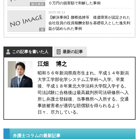
０万円の損害額で和解した事例
解決事例
2025.06.13
【解決事例】腰椎捻挫等 後遺障害が認定された
会社役員の役員報酬全額を基礎収入とした逸失利
益が認められた事例
腰
この記事を書いた人
最新の記事
江畑 博之
昭和５６年新潟県燕市生まれ。平成１４年新潟
大学工学部化学システム工学科へ入学。卒業
後、平成１８年東北大学法科大学院入学する。
司法試験に合格後は最高裁判所司法研修所へ入
所し弁護士登録後、当事務所へ入所する。交通
事故被害者が適切な賠償額を得られるよう
日々、尽力している。
弁護士コラムの最新記事