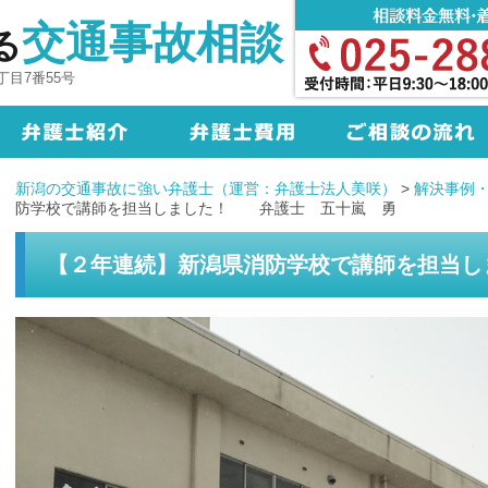
交通事故相談
る
目7番55号
新潟の交通事故に強い弁護士（運営：弁護士法人美咲）
>
解決事例
防学校で講師を担当しました！ 弁護士 五十嵐 勇
【２年連続】新潟県消防学校で講師を担当