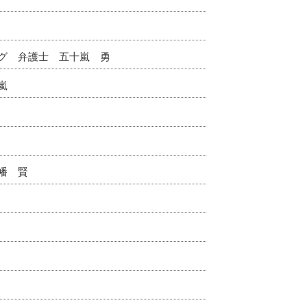
グ 弁護士 五十嵐 勇
嵐
幡 賢