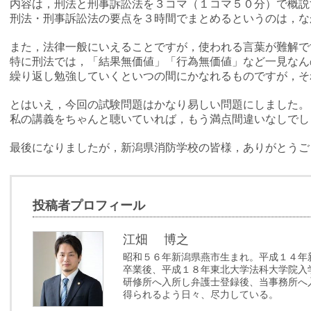
内容は，刑法と刑事訴訟法を３コマ（１コマ５０分）で概説
刑法・刑事訴訟法の要点を３時間でまとめるというのは，な
また，法律一般にいえることですが，使われる言葉が難解で
特に刑法では，「結果無価値」「行為無価値」など一見なん
繰り返し勉強していくといつの間にかなれるものですが，そ
とはいえ，今回の試験問題はかなり易しい問題にしました。
私の講義をちゃんと聴いていれば，もう満点間違いなしでし
最後になりましたが，新潟県消防学校の皆様，ありがとうご
投稿者プロフィール
江畑 博之
昭和５６年新潟県燕市生まれ。平成１４年
卒業後、平成１８年東北大学法科大学院入
研修所へ入所し弁護士登録後、当事務所へ
得られるよう日々、尽力している。