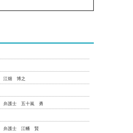
 江畑 博之
 弁護士 五十嵐 勇
 弁護士 江幡 賢