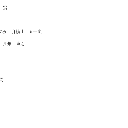
 賢
のか 弁護士 五十嵐
 江畑 博之
賢