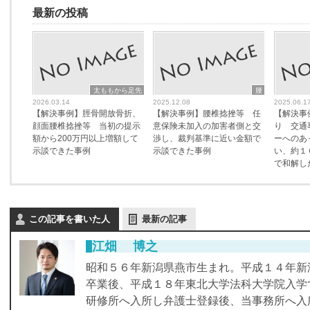
最新の投稿
太ももから足先
腰
2026.03.14
2025.12.08
2025.06.1
【解決事例】脛骨開放骨折、
【解決事例】腰椎捻挫等 任
【解決事
顔面腰椎捻挫等 当初の提示
意保険未加入の加害者側と交
り 交通
額から200万円以上増額して
渉し、裁判基準に近い金額で
ーへのあ
示談できた事例
示談できた事例
い、約１
で和解し
この記事を書いた人
最新の記事
江畑 博之
昭和５６年新潟県燕市生まれ。平成１４年新
卒業後、平成１８年東北大学法科大学院入学
研修所へ入所し弁護士登録後、当事務所へ入