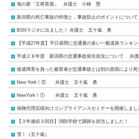
海の家「王将茶屋」 弁護士 小林 塁
新潟県の死亡事故の特徴と，事故防止のポイントについて
BSNラジオに出ました！ 弁護士 五十嵐 勇
【平成27年度】平日昼間に交通量の多い一般道路ランキン
平成２８年度 新潟県の交通事故発生状況について 弁護
後遺障害を負った被害者が交通事故とは別の原因により死
New York！② 弁護士 五十嵐 勇
NewYork！① 弁護士 五十嵐 勇
保険代理店様向けコンプライアンスセミナーを開催しまし
【３年連続３回目】消防学校で講師を担当しました！
雪！（五十嵐）