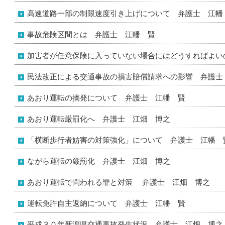
高速道路一部の制限速度引き上げについて 弁護士 江幡
事故危険区間とは 弁護士 江幡 賢
加害者が任意保険に入っていない場合にはどうすればよい
民法改正による交通事故の損害賠償請求への影響 弁護士
あおり運転の摘発について 弁護士 江幡 賢
あおり運転厳罰化へ 弁護士 江畑 博之
「横断歩行者妨害の対策強化」について 弁護士 江幡 
ながら運転の厳罰化 弁護士 江畑 博之
あおり運転で問われる罪と対策 弁護士 江畑 博之
運転免許自主返納について 弁護士 江幡 賢
平成３０年新潟県交通事故発生状況 弁護士 江畑 博之