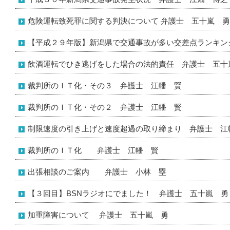
危険運転致死罪に関する判決について 弁護士 五十嵐 勇
【平成２９年版】新潟県で交通事故が多い交差点ランキン
飲酒運転でひき逃げをした場合の法的責任 弁護士 五十
裁判所のＩＴ化・その３ 弁護士 江幡 賢
裁判所のＩＴ化・その２ 弁護士 江幡 賢
制限速度の引き上げと速度超過の取り締まり 弁護士 江
裁判所のＩＴ化 弁護士 江幡 賢
出張相談のご案内 弁護士 小林 塁
【３回目】BSNラジオにでました！ 弁護士 五十嵐 勇
加重障害について 弁護士 五十嵐 勇