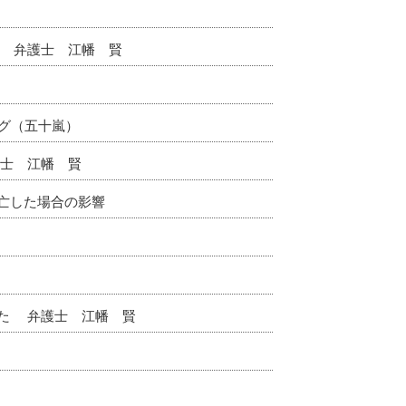
 弁護士 江幡 賢
グ（五十嵐）
士 江幡 賢
亡した場合の影響
た 弁護士 江幡 賢