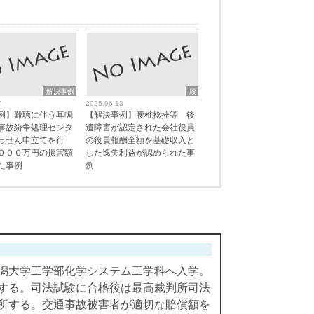
解決事例
腰
7
2025.06.13
例】難聴に伴う耳鳴
【解決事例】腰椎捻挫等 後
事故紛争処理センタ
遺障害が認定された会社役員
っせん申立てを行
の役員報酬全額を基礎収入と
０００万円の損害額
した逸失利益が認められた事
た事例
例
潟大学工学部化学システム工学科へ入学。
する。司法試験に合格後は最高裁判所司法
所する。交通事故被害者が適切な賠償額を