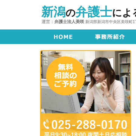
新潟
弁護士
の
によ
運営：
弁護士法人美咲
新潟県新潟市中央区美咲町1丁