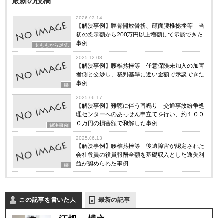
最新の投稿
2026.03.14
【解決事例】脛骨開放骨折、顔面腰椎捻挫等 当
初の提示額から200万円以上増額して示談できた
事例
太ももから足先
2025.12.08
【解決事例】腰椎捻挫等 任意保険未加入の加害
者側と交渉し、裁判基準に近い金額で示談できた
事例
腰
2025.06.17
【解決事例】難聴に伴う耳鳴り 交通事故紛争処
理センターへのあっせん申立てを行い、約１００
０万円の損害額で和解した事例
解決事例
2025.06.13
【解決事例】腰椎捻挫等 後遺障害が認定された
会社役員の役員報酬全額を基礎収入とした逸失利
益が認められた事例
腰
この記事を書いた人
最新の記事