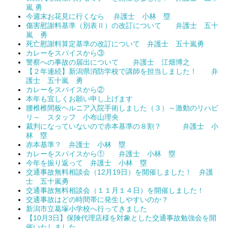
嵐 勇
今週末お花見に行くなら 弁護士 小林 塁
傷害慰謝料基準（別表Ⅱ）の改訂について 弁護士 五十
嵐 勇
死亡慰謝料算定基準の改訂について 弁護士 五十嵐勇
カレーをスパイスから③
警察への事故の届出について 弁護士 江畑博之
【２年連続】新潟県消防学校で講師を担当しました！ 弁
護士 五十嵐 勇
カレーをスパイスから②
本年も宜しくお願い申し上げます
腰椎椎間板ヘルニア入院手術しました（３）～激動のリハビ
リ～ スタッフ 小布山理央
裁判になっていないので赤本基準の８割？ 弁護士 小
林 塁
赤本基準？ 弁護士 小林 塁
カレーをスパイスから① 弁護士 小林 塁
今年を振り返って 弁護士 小林 塁
交通事故無料相談会（12月19日）を開催しました！ 弁護
士 五十嵐勇
交通事故無料相談会（１１月１４日）を開催しました！
交通事故はどの時間帯に発生しやすいのか？
新潟市立葛塚小学校へ行ってきました
【10月3日】保険代理店様を対象とした交通事故勉強会を開
催いたしました。