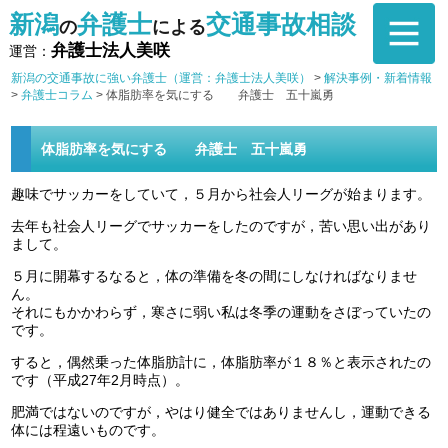
新潟
弁護士
交通事故相談
の
による
弁護士法人美咲
運営：
新潟の交通事故に強い弁護士（運営：弁護士法人美咲）
>
解決事例・新着情報
>
弁護士コラム
>
体脂肪率を気にする 弁護士 五十嵐勇
体脂肪率を気にする 弁護士 五十嵐勇
趣味でサッカーをしていて，５月から社会人リーグが始まります。
去年も社会人リーグでサッカーをしたのですが，苦い思い出があり
まして。
５月に開幕するなると，体の準備を冬の間にしなければなりませ
ん。
それにもかかわらず，寒さに弱い私は冬季の運動をさぼっていたの
です。
すると，偶然乗った体脂肪計に，体脂肪率が１８％と表示されたの
です（平成27年2月時点）。
肥満ではないのですが，やはり健全ではありませんし，運動できる
体には程遠いものです。