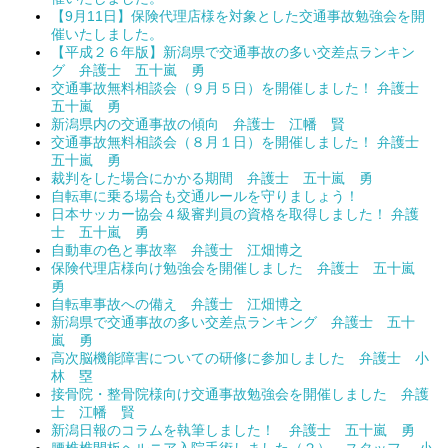
【9月11日】保険代理店様を対象とした交通事故勉強会を開
催いたしました。
【平成２６年版】新潟県で交通事故の多い交差点ランキン
グ 弁護士 五十嵐 勇
交通事故無料相談会（９月５日）を開催しました！ 弁護士
五十嵐 勇
新潟県内の交通事故の傾向 弁護士 江幡 賢
交通事故無料相談会（８月１日）を開催しました！ 弁護士
五十嵐 勇
裁判をした場合にかかる期間 弁護士 五十嵐 勇
自転車に乗る場合も交通ルールを守りましょう！
日本サッカー協会４級審判員の資格を取得しました！ 弁護
士 五十嵐 勇
自動車の色と事故率 弁護士 江畑博之
保険代理店様向け勉強会を開催しました 弁護士 五十嵐
勇
自転車事故への備え 弁護士 江畑博之
新潟県で交通事故の多い交差点ランキング 弁護士 五十
嵐 勇
高次脳機能障害についての研修に参加しました 弁護士 小
林 塁
接骨院・整骨院様向け交通事故勉強会を開催しました 弁護
士 江幡 賢
新潟日報のコラムを執筆しました！ 弁護士 五十嵐 勇
腰椎椎間板ヘルニア入院手術しました（２） スタッフ 小