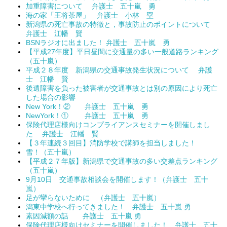
加重障害について 弁護士 五十嵐 勇
海の家「王将茶屋」 弁護士 小林 塁
新潟県の死亡事故の特徴と，事故防止のポイントについて
弁護士 江幡 賢
BSNラジオに出ました！ 弁護士 五十嵐 勇
【平成27年度】平日昼間に交通量の多い一般道路ランキング
（五十嵐）
平成２８年度 新潟県の交通事故発生状況について 弁護
士 江幡 賢
後遺障害を負った被害者が交通事故とは別の原因により死亡
した場合の影響
New York！② 弁護士 五十嵐 勇
NewYork！① 弁護士 五十嵐 勇
保険代理店様向けコンプライアンスセミナーを開催しまし
た 弁護士 江幡 賢
【３年連続３回目】消防学校で講師を担当しました！
雪！（五十嵐）
【平成２７年版】新潟県で交通事故の多い交差点ランキング
（五十嵐）
9月10日 交通事故相談会を開催します！（弁護士 五十
嵐）
足が攣らないために （弁護士 五十嵐）
潟東中学校へ行ってきました！ 弁護士 五十嵐 勇
素因減額の話 弁護士 五十嵐 勇
保険代理店様向けセミナーを開催しました！ 弁護士 五十