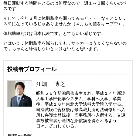
毎日運動する時間をとるのは無理なので，週１～３回くらいのペー
スです。
そして，今年３月に体脂肪率を測ってみると・・・なんと１０．
３％になっているじゃありませんか（４月も同値をキープ中）。
体脂肪率だけは日本代表です。とてもいい感じです。
とはいえ，体脂肪率を減らしても，サッカーはうまくならないの
で，ちゃんと練習しないといけないなと思います。
投稿者プロフィール
江畑 博之
昭和５６年新潟県燕市生まれ。平成１４年新潟
大学工学部化学システム工学科へ入学。卒業
後、平成１８年東北大学法科大学院入学する。
司法試験に合格後は最高裁判所司法研修所へ入
所し弁護士登録後、当事務所へ入所する。交通
事故被害者が適切な賠償額を得られるよう
日々、尽力している。