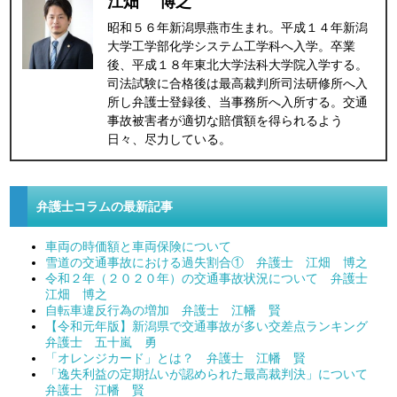
江畑 博之
昭和５６年新潟県燕市生まれ。平成１４年新潟
大学工学部化学システム工学科へ入学。卒業
後、平成１８年東北大学法科大学院入学する。
司法試験に合格後は最高裁判所司法研修所へ入
所し弁護士登録後、当事務所へ入所する。交通
事故被害者が適切な賠償額を得られるよう
日々、尽力している。
弁護士コラムの最新記事
車両の時価額と車両保険について
雪道の交通事故における過失割合① 弁護士 江畑 博之
令和２年（２０２０年）の交通事故状況について 弁護士
江畑 博之
自転車違反行為の増加 弁護士 江幡 賢
【令和元年版】新潟県で交通事故が多い交差点ランキング
弁護士 五十嵐 勇
「オレンジカード」とは？ 弁護士 江幡 賢
「逸失利益の定期払いが認められた最高裁判決」について
弁護士 江幡 賢