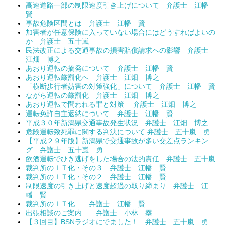
高速道路一部の制限速度引き上げについて 弁護士 江幡
賢
事故危険区間とは 弁護士 江幡 賢
加害者が任意保険に入っていない場合にはどうすればよいの
か 弁護士 五十嵐
民法改正による交通事故の損害賠償請求への影響 弁護士
江畑 博之
あおり運転の摘発について 弁護士 江幡 賢
あおり運転厳罰化へ 弁護士 江畑 博之
「横断歩行者妨害の対策強化」について 弁護士 江幡 賢
ながら運転の厳罰化 弁護士 江畑 博之
あおり運転で問われる罪と対策 弁護士 江畑 博之
運転免許自主返納について 弁護士 江幡 賢
平成３０年新潟県交通事故発生状況 弁護士 江畑 博之
危険運転致死罪に関する判決について 弁護士 五十嵐 勇
【平成２９年版】新潟県で交通事故が多い交差点ランキン
グ 弁護士 五十嵐 勇
飲酒運転でひき逃げをした場合の法的責任 弁護士 五十嵐
裁判所のＩＴ化・その３ 弁護士 江幡 賢
裁判所のＩＴ化・その２ 弁護士 江幡 賢
制限速度の引き上げと速度超過の取り締まり 弁護士 江
幡 賢
裁判所のＩＴ化 弁護士 江幡 賢
出張相談のご案内 弁護士 小林 塁
【３回目】BSNラジオにでました！ 弁護士 五十嵐 勇