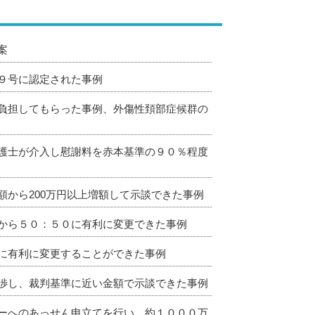
案
９号に認定された事例
負担してもらった事例、外傷性頚部症候群の
護士が介入し慰謝料を赤本基準の９０％程度
から200万円以上増額して示談できた事例
から５０：５０に有利に変更できた事例
に有利に変更することができた事例
渉し、裁判基準に近い金額で示談できた事例
ーへのあっせん申立てを行い、約１０００万