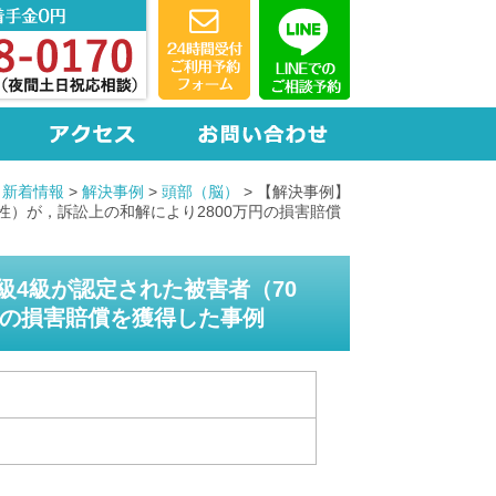
・新着情報
>
解決事例
>
頭部（脳）
>
【解決事例】
性）が，訴訟上の和解により2800万円の損害賠償
4級が認定された被害者（70
円の損害賠償を獲得した事例