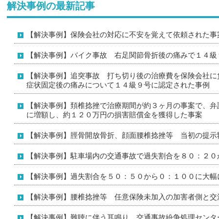
解決事例の最新記事
【解決事例】保険会社の対応に不安を覚えて依頼された事
【解決事例】バイク事故 右足関節骨折後の痛みで１４級
【解決事例】追突事故 打ち切り後の治療費を保険会社に
症状固定後の痛みについて１４級９号に認定された事例
【解決事例】頚椎捻挫で治療期間が約３ヶ月の事案で、弁
に増額し、約１２０万円の損害賠償金を獲得した事案
【解決事例】脛骨開放骨折、顔面腰椎捻挫等 当初の提示額
【解決事例】駐車場内の交通事故で過失割合を８０：２０
【解決事例】過失割合を５０：５０から０：１００に大幅
【解決事例】腰椎捻挫等 任意保険未加入の加害者側と交
【解決事例】難聴に伴う耳鳴り 交通事故紛争処理センタ