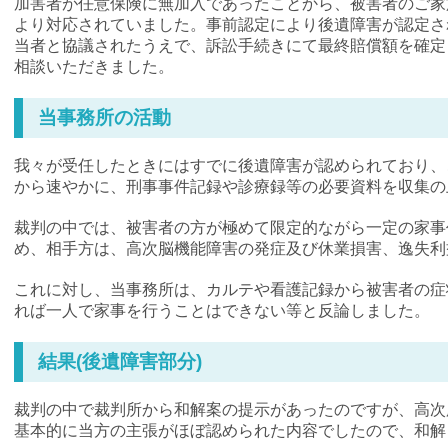
加害者が任意保険に無加入であったことから、被害者のご家
より対応されていました。事前認定により後遺障害が認定さ
当者と協議されたうえで、訴訟手続きにて最終賠償額を確定
相談いただきました。
当事務所の活動
我々が受任したときにはすでに後遺障害が認められており、
から速やかに、刑事事件記録や診療録等の必要資料を収集の
裁判の中では、被害者の方が極めて限定的ながら一定の家事
め、相手方は、高次脳機能障害の発症及び休業損害、逸失利
これに対し、当事務所は、カルテや看護記録から被害者の症
れば一人で家事を行うことはできない等と反論しました。
結果(後遺障害部分)
裁判の中で裁判所から和解案の提示があったのですが、高次
基本的に当方の主張がほぼ認められた内容でしたので、和解