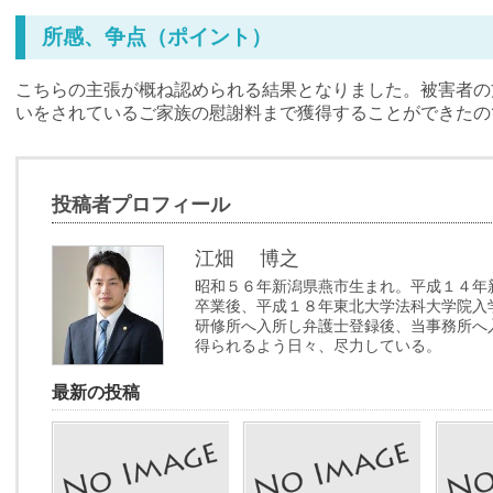
所感、争点（ポイント）
こちらの主張が概ね認められる結果となりました。被害者の
いをされているご家族の慰謝料まで獲得することができたの
投稿者プロフィール
江畑 博之
昭和５６年新潟県燕市生まれ。平成１４年
卒業後、平成１８年東北大学法科大学院入
研修所へ入所し弁護士登録後、当事務所へ
得られるよう日々、尽力している。
最新の投稿