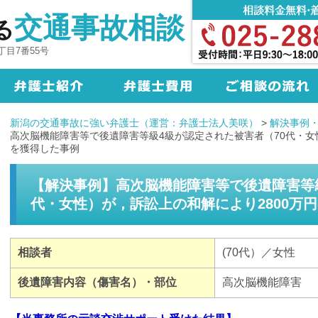
交通事故相談
る
目7番55号
新潟の交通事故に強い弁護士（運営：弁護士法人美咲）
>
解決事例
高次脳機能障害等で後遺障害等級4級が認定された被害者（70代・女
を獲得した事例
【解決事例】高次脳機能障害等で後遺障害等級
代・女性）が，訴訟上の和解により2800万
相談者
(70代）／女性
後遺障害内容（傷害名）・部位
高次脳機能障害