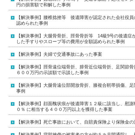
円の損害額で和解した事例
【解決事例】腰椎捻挫等 後遺障害が認定された会社役員
認められた事例
【解決事例】大腿骨骨折、脛骨骨折等 14級9号の後遺症
した手すりやスロープ等の費用が全額認められた事例
【解決事例】夫婦で交通事故にあった事案
【解決事例】脛骨遠位端骨折、腓骨近位端骨折、足関節骨折
６００万円の示談額で示談した事例
【解決事例】大腿骨遠位部開放骨折、膝複合靭帯損傷、足関
事例
【解決事例】顔面醜状痕が後遺障害１２級に該当し、慰謝
０％ に相当する４００万円以上を獲得した事案
【解決事例】死亡事故において、自賠責保険より保険金の
【解決事例】背部挫傷の被害者の方が約５カ月間通院し、