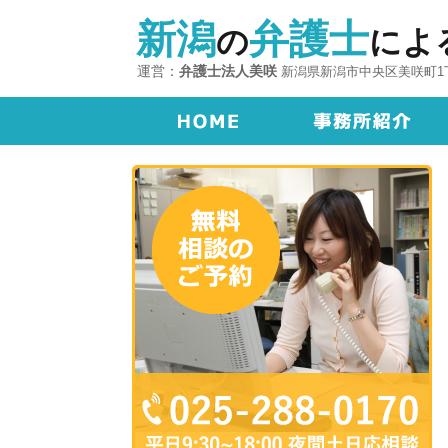
新潟
弁護士
の
によ
運営：
弁護士法人美咲
新潟県新潟市中央区美咲町1丁