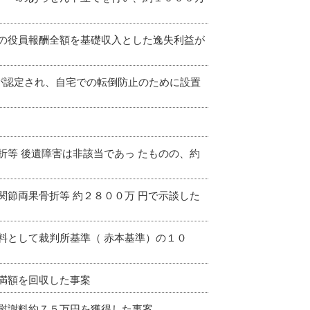
の役員報酬全額を基礎収入とした逸失利益が
が認定され、自宅での転倒防止のために設置
等 後遺障害は非該当であっ たものの、約
節両果骨折等 約２８００万 円で示談した
料として裁判所基準（ 赤本基準）の１０
満額を回収した事案
慰謝料約７５万円を獲得した事案