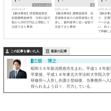
太ももから足先
腰
2026.03.14
2025.12.08
2025.06.1
【解決事例】脛骨開放骨折、
【解決事例】腰椎捻挫等 任
【解決事
顔面腰椎捻挫等 当初の提示
意保険未加入の加害者側と交
り 交通
額から200万円以上増額して
渉し、裁判基準に近い金額で
ーへのあ
示談できた事例
示談できた事例
い、約１
で和解し
この記事を書いた人
最新の記事
江畑 博之
昭和５６年新潟県燕市生まれ。平成１４年新
卒業後、平成１８年東北大学法科大学院入学
研修所へ入所し弁護士登録後、当事務所へ入
得られるよう日々、尽力している。