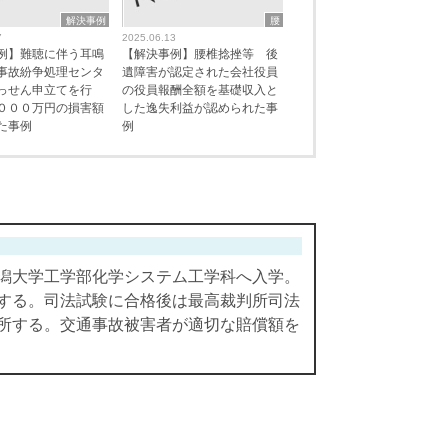
解決事例
腰
7
2025.06.13
例】難聴に伴う耳鳴
【解決事例】腰椎捻挫等 後
事故紛争処理センタ
遺障害が認定された会社役員
っせん申立てを行
の役員報酬全額を基礎収入と
０００万円の損害額
した逸失利益が認められた事
た事例
例
潟大学工学部化学システム工学科へ入学。
する。司法試験に合格後は最高裁判所司法
所する。交通事故被害者が適切な賠償額を