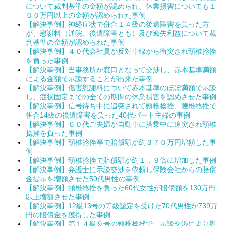
について裁判基準の金額が認められ、休業損害についても１
００万円以上の金額が認められた事例
【解決事例】神経症状で併合１４級の後遺障害を負った方
が、慰謝料（通院、後遺障害とも）及び逸失利益について裁
判基準の金額が認められた事例
【解決事例】４０代会社員が反対車線から衝突され頸椎捻挫
を負った事例
【解決事例】当事務所が窓口となって交渉し、赤本基準満額
による金額で示談することが出来た事例
【解決事例】傷害慰謝料について赤本基準のほぼ満額で示談
し、症状固定までの全ての期間の休業損害を認めさせた事例
【解決事例】信号待ち中に追突されて頸椎捻挫、腰椎捻挫で
併合14級の後遺障害を負った40代パート主婦の事例
【解決事例】６０代ご夫婦が自動車に搭乗中に追突され頸椎
捻挫を負った事例
【解決事例】頸椎捻挫等で賠償額が約３７０万円増額した事
例
【解決事例】頸椎捻挫で賠償額が約１．９倍に増加した事例
【解決事例】弁護士に示談交渉を依頼し保険会社からの賠償
金提示を増額させた50代男性の事例
【解決事例】頸椎捻挫を負った60代女性が賠償額を130万円
以上増額させた事例
【解決事例】12級13号の等級認定を受けた70代男性が739万
円の賠償金を獲得した事例
【解決事例】第１４級９号の頸椎捻挫で、示談交渉により慰