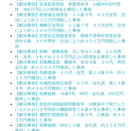
【解決事例】多発肋骨骨折、骨盤骨折等 14級9号60代男
性 300万円以上の賠償金を獲得した事例
【解決事例】橈骨遠位端骨折 １４級９号 ６０代女性 交
渉により約２２０万円増額した事例
【解決事例】胸椎圧迫骨折 １１級７号 ４０代女性 交渉
により約１２５０万円増額した事例
【解決事例】脛骨近位部開放骨折、橈骨尺骨骨幹部骨折等
併合９級 ４０代男性 交渉により約４００万円増額した事
例
【解決事例】頚椎・腰椎捻挫 共に併合１４級 ３０代男
性・女性 それぞれ３００万円以上の賠償金を獲得した事例
【解決事例】顔面醜状痕、腰痛等 併合９級 ２０代・男性
会社員 約１０３４万円獲得した事例
【解決事例】頚椎捻挫 ４０代・自営 第１４級９号 約５
２５万円獲得した事例
【解決事例】外傷性頚部症候群 ４０代・会社員 第１４級
９号 約４３８万円獲得した事例
【解決事例】頚椎捻挫 14級9号 30代・会社員 593万円
獲得した事例
【解決事例】肘部外側側副靱帯断裂等 治療途中で死亡した
にもかかわらず手関節の機能障害で８級６号を獲得した事例
【解決事例】腰部打撲捻挫等 １４級９号 公務員 約４５
０万円獲得した事例
【解決事例】頸椎捻挫 併合１４級 会社員 約２３６万円
獲得した事例