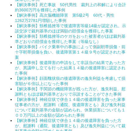
【解決事例】死亡事故 50代男性 裁判上の和解により合計
約3600万円を獲得した事例
【解決事例】高次脳機能障害 第5級2号 60代・男性
1262万2781円増額した事例
【解決事例】頸椎捻挫等で後遺障害等級14級が認定され、示
談交渉で裁判基準のほぼ満額の賠償金を獲得した事案
【解決事例】頚椎捻挫等のケガをおった被害者がほぼ裁判基
準どおりの賠償金を獲得した事案（等級なし）
【解決事例】バイク乗車中の事故によって側副靭帯損傷・前
十字靭帯損傷を負い、後遺障害第１４級９号が認定された事
案
【解決事例】後遺障害の申請をして非該当の結果であった方
が、異議申し立てを行った結果１４級の後遺障害に認定され
た事例
【解決事例】顔面醜状痕の後遺障害の逸失利益を考慮して損
害額が６倍以上になった事例
【解決事例】手関節の機能障害が残った方が、逸失利益、慰
謝料ともほぼ裁判基準どおりで示談することができた事例
【解決事例】神経症状で併合１４級の後遺障害を負った家事
従事者の方が、慰謝料（通院、後遺障害とも）及び逸失利益
について裁判基準の金額が認められ、休業損害についても１
００万円以上の金額が認められた事例
【解決事例】神経症状で併合１４級の後遺障害を負った方
が、慰謝料（通院、後遺障害とも）及び逸失利益について裁