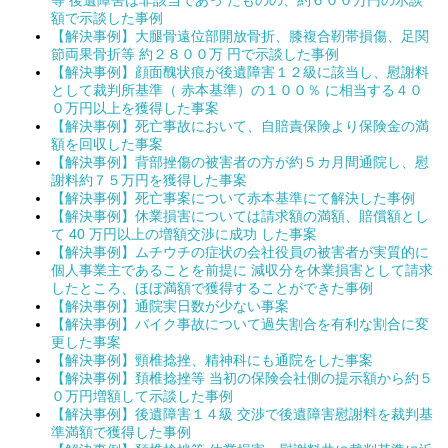
等 後遺障害は非該当であっ たものの、約６００万円の示談
額で示談した事例
【解決事例】大腿骨遠位部開放骨折、膝複合靭帯損傷、足関
節両果骨折等 約２８００万 円で示談した事例
【解決事例】顔面醜状痕が後遺障害１２級に該当し、慰謝料
として裁判所基準（ 赤本基準）の１００％ に相当する４０
０万円以上を獲得した事案
【解決事例】死亡事故において、自賠責保険より保険金の満
額を回収した事案
【解決事例】背部挫傷の被害者の方が約５カ月間通院し、慰
謝料約７５万円を獲得した事案
【解決事例】死亡事案について赤本基準にて解決した事例
【解決事例】休業損害については請求額の満額、賠償額とし
て 40 万円以上の増額交渉に成功 した事案
【解決事例】ムチウチの症状の会社役員の被害者が実質的に
個人事業主であることを前提に 減収分を休業損害として請求
したところ、ほぼ満額で獲得することができた事例
【解決事例】通院実日数が少ない事案
【解決事例】バイク事故について過失割合を有利な割合に変
更した事案
【解決事例】頸椎捻挫、精神科にも通院をした事案
【解決事例】頚椎捻挫等 当初の保険会社側の提示額から約５
０万円増額して示談した事例
【解決事例】後遺障害１４級 交渉で後遺障害慰謝料を裁判基
準満額で獲得した事例