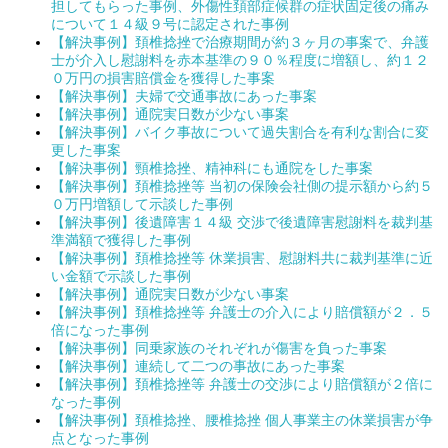
担してもらった事例、外傷性頚部症候群の症状固定後の痛み
について１４級９号に認定された事例
【解決事例】頚椎捻挫で治療期間が約３ヶ月の事案で、弁護
士が介入し慰謝料を赤本基準の９０％程度に増額し、約１２
０万円の損害賠償金を獲得した事案
【解決事例】夫婦で交通事故にあった事案
【解決事例】通院実日数が少ない事案
【解決事例】バイク事故について過失割合を有利な割合に変
更した事案
【解決事例】頸椎捻挫、精神科にも通院をした事案
【解決事例】頚椎捻挫等 当初の保険会社側の提示額から約５
０万円増額して示談した事例
【解決事例】後遺障害１４級 交渉で後遺障害慰謝料を裁判基
準満額で獲得した事例
【解決事例】頚椎捻挫等 休業損害、慰謝料共に裁判基準に近
い金額で示談した事例
【解決事例】通院実日数が少ない事案
【解決事例】頚椎捻挫等 弁護士の介入により賠償額が２．５
倍になった事例
【解決事例】同乗家族のそれぞれが傷害を負った事案
【解決事例】連続して二つの事故にあった事案
【解決事例】頚椎捻挫等 弁護士の交渉により賠償額が２倍に
なった事例
【解決事例】頚椎捻挫、腰椎捻挫 個人事業主の休業損害が争
点となった事例