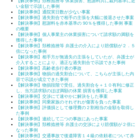
【解決事例】頚椎捻挫等 休業損害、慰謝料共に裁判基準に近
い金額で示談した事例
【解決事例】通院実日数が少ない事案
【解決事例】過失割合で相手の主張を大幅に後退させた事案
【解決事例】慰謝料を赤本基準の 90％を獲得した事例 事案
の概要
【解決事例】個人事業主の休業損害について請求額の満額を
獲得した事例
【解決事例】頚椎捻挫等 弁護士の介入により賠償額が２．５
倍になった事例
【解決事例】相手方が無過失の主張をしていたが、弁護士が
介入することにより、適正な過失割合で示談できた事例
【解決事例】高齢者歩行者の事故
【解決事例】物損の過失割合について、こちらが主張した内
容で示談が成立できた事例
【解決事例】物損段階で受任。過失割合を＋１０有利に修正
し、当方請求額のほぼ満額の休業 損害を獲得した事案
【解決事例】交渉にて速やかに解決をした事案
【解決事例】同乗家族のそれぞれが傷害を負った事案
【解決事例】評価損として修理費の２割相当の金額を取得し
た事例
【解決事例】連続して二つの事故にあった事案
【解決事例】頚椎捻挫等 弁護士の交渉により賠償額が２倍に
なった事例
【解決事例】交通事故で後遺障害１４級の依頼者について赤