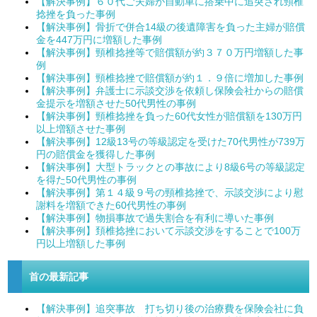
【解決事例】６０代ご夫婦が自動車に搭乗中に追突され頸椎
捻挫を負った事例
【解決事例】骨折で併合14級の後遺障害を負った主婦が賠償
金を447万円に増額した事例
【解決事例】頸椎捻挫等で賠償額が約３７０万円増額した事
例
【解決事例】頸椎捻挫で賠償額が約１．９倍に増加した事例
【解決事例】弁護士に示談交渉を依頼し保険会社からの賠償
金提示を増額させた50代男性の事例
【解決事例】頸椎捻挫を負った60代女性が賠償額を130万円
以上増額させた事例
【解決事例】12級13号の等級認定を受けた70代男性が739万
円の賠償金を獲得した事例
【解決事例】大型トラックとの事故により8級6号の等級認定
を得た50代男性の事例
【解決事例】第１４級９号の頸椎捻挫で、示談交渉により慰
謝料を増額できた60代男性の事例
【解決事例】物損事故で過失割合を有利に導いた事例
【解決事例】頚椎捻挫において示談交渉をすることで100万
円以上増額した事例
首の最新記事
【解決事例】追突事故 打ち切り後の治療費を保険会社に負