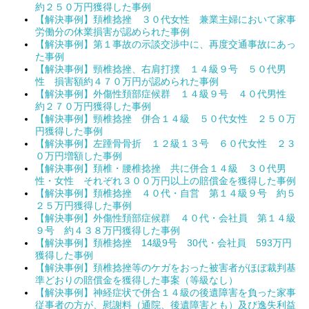
約２５０万円獲得した事例
【解決事例】頚椎捻挫 ３０代女性 兼業主婦において家事
労働分の休業損害が認められた事例
【解決事例】第１事故の示談交渉中に、再度交通事故にあっ
た事例
【解決事例】頸椎捻挫、右肩打撲 １４級９号 ５０代男
性 損害額約４７０万円が認められた事例
【解決事例】外傷性頚部症候群 １４級９号 ４０代男性
約２７０万円獲得した事例
【解決事例】頸椎捻挫 併合１４級 ５０代女性 ２５０万
円獲得した事例
【解決事例】左踵骨骨折 １２級１３号 ６０代女性 ２３
０万円増額した事例
【解決事例】頚椎・腰椎捻挫 共に併合１４級 ３０代男
性・女性 それぞれ３００万円以上の賠償金を獲得した事例
【解決事例】頚椎捻挫 ４０代・自営 第１４級９号 約５
２５万円獲得した事例
【解決事例】外傷性頚部症候群 ４０代・会社員 第１４級
９号 約４３８万円獲得した事例
【解決事例】頚椎捻挫 14級9号 30代・会社員 593万円
獲得した事例
【解決事例】頚椎捻挫等のケガをおった被害者がほぼ裁判基
準どおりの賠償金を獲得した事案（等級なし）
【解決事例】神経症状で併合１４級の後遺障害を負った家事
従事者の方が、慰謝料（通院、後遺障害とも）及び逸失利益