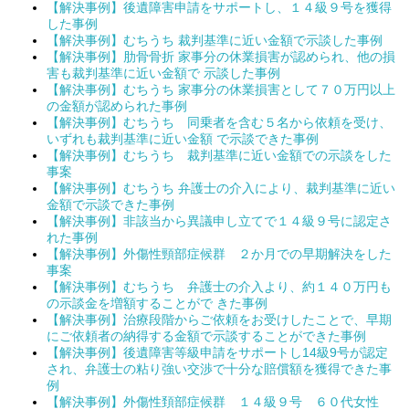
【解決事例】後遺障害申請をサポートし、１４級９号を獲得
した事例
【解決事例】むちうち 裁判基準に近い金額で示談した事例
【解決事例】肋骨骨折 家事分の休業損害が認められ、他の損
害も裁判基準に近い金額で 示談した事例
【解決事例】むちうち 家事分の休業損害として７０万円以上
の金額が認められた事例
【解決事例】むちうち 同乗者を含む５名から依頼を受け、
いずれも裁判基準に近い金額 で示談できた事例
【解決事例】むちうち 裁判基準に近い金額での示談をした
事案
【解決事例】むちうち 弁護士の介入により、裁判基準に近い
金額で示談できた事例
【解決事例】非該当から異議申し立てで１４級９号に認定さ
れた事例
【解決事例】外傷性頸部症候群 ２か月での早期解決をした
事案
【解決事例】むちうち 弁護士の介入より、約１４０万円も
の示談金を増額することがで きた事例
【解決事例】治療段階からご依頼をお受けしたことで、早期
にご依頼者の納得する金額で示談することができた事例
【解決事例】後遺障害等級申請をサポートし14級9号が認定
され、弁護士の粘り強い交渉で十分な賠償額を獲得できた事
例
【解決事例】外傷性頚部症候群 １４級９号 ６０代女性