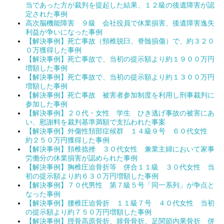
当であった方が裁判を提起した結果、１２級の後遺障害が認
定された事例
高次脳機能障害 ９級 会社役員で休業損害、後遺障害逸失
利益が争いになった事例
【解決事例】死亡事故（頸椎脱臼、脊髄損傷）で、約３２０
０万獲得した事例
【解決事例】死亡事故で、当初の提示額より約１９００万円
増額した事例
【解決事例】死亡事故で、当初の提示額より約１３００万円
増額した事例
【解決事例】死亡事故 被害者参加制度を利用し刑事裁判に
参加した事例
【解決事例】２０代・女性 学生 ひき逃げ事故の被害にあ
い、慰謝料を裁判基準満額で支払われた事案
【解決事例】外傷性頚部症候群 １４級９号 ６０代女性
約２５０万円獲得した事例
【解決事例】頚椎捻挫 ３０代女性 兼業主婦において家事
労働分の休業損害が認められた事例
【解決事例】胸椎圧迫骨折等 併合１１級 ３０代女性 当
初の提示額より約６３０万円増額した事例
【解決事例】７０代男性 第７級５号「同一系列」が争点と
なった事例
【解決事例】腰椎圧迫骨折 １１級７号 ４０代女性 当初
の提示額より約７５０万円増額した事例
【解決事例】脛骨高原骨折、腓骨骨折、足関節内果骨折 併