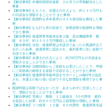
【解決事例】外傷性頸部症候群 ２か月での早期解決をした
事案
【解決事例】むちうち 弁護士の介入より、約１４０万円も
の示談金を増額することがで きた事例
【解決事例】慰謝料を赤本基準の９０％相当額を獲得した事
例
【解決事例】むち打ち等の症状で、休業損害や慰謝料を増額
できた事例
【解決事例】後遺障害等級併合第２級 高次機能障害 難
聴 ８０代 約３５００万円獲得した事例
【解決事例】当初、後遺障害は非該当であったが異議申立て
を行った結果、後遺障害に認定され、裁判基準に近い金額で
示談できた事例
【解決事例】弁護士の介入により、約700万円もの示談金を
増額させることができた事例
【解決事例】治療段階からご依頼をお受けしたことで、早期
にご依頼者の納得する金額で示談することができた事例
【解決事例】後遺障害等級申請をサポートし14級9号が認定
され、弁護士の粘り強い交渉で十分な賠償額を獲得できた事
例
慰謝料額は高額ではなかったが、あきらめずに交渉したこと
で、増額させることができた事例
【解決事例】耳鳴り、難聴 １２級相当 3０代男性 裁判
を提起した結果、約８００万円以上損害額が増額した事例
【解決事例】うつ病等 １２級 ６０代男性 後遺障害非該