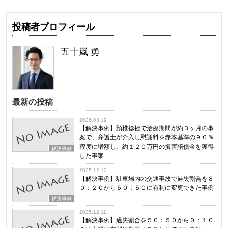
投稿者プロフィール
五十嵐 勇
最新の投稿
2026.03.19
【解決事例】頚椎捻挫で治療期間が約３ヶ月の事
案で、弁護士が介入し慰謝料を赤本基準の９０％
程度に増額し、約１２０万円の損害賠償金を獲得
解決事例
した事案
2025.12.12
【解決事例】駐車場内の交通事故で過失割合を８
０：２０から５０：５０に有利に変更できた事例
解決事例
2025.12.11
【解決事例】過失割合を５０：５０から０：１０