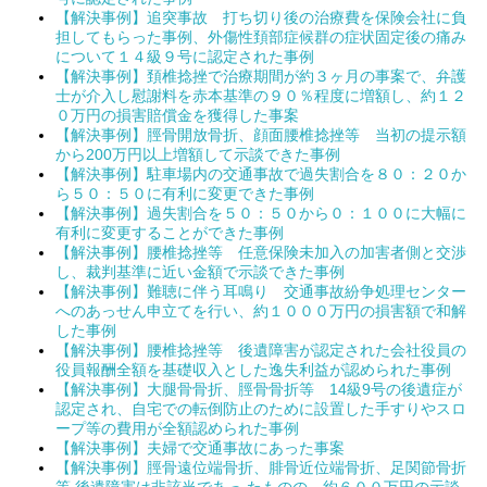
【解決事例】追突事故 打ち切り後の治療費を保険会社に負
担してもらった事例、外傷性頚部症候群の症状固定後の痛み
について１４級９号に認定された事例
【解決事例】頚椎捻挫で治療期間が約３ヶ月の事案で、弁護
士が介入し慰謝料を赤本基準の９０％程度に増額し、約１２
０万円の損害賠償金を獲得した事案
【解決事例】脛骨開放骨折、顔面腰椎捻挫等 当初の提示額
から200万円以上増額して示談できた事例
【解決事例】駐車場内の交通事故で過失割合を８０：２０か
ら５０：５０に有利に変更できた事例
【解決事例】過失割合を５０：５０から０：１００に大幅に
有利に変更することができた事例
【解決事例】腰椎捻挫等 任意保険未加入の加害者側と交渉
し、裁判基準に近い金額で示談できた事例
【解決事例】難聴に伴う耳鳴り 交通事故紛争処理センター
へのあっせん申立てを行い、約１０００万円の損害額で和解
した事例
【解決事例】腰椎捻挫等 後遺障害が認定された会社役員の
役員報酬全額を基礎収入とした逸失利益が認められた事例
【解決事例】大腿骨骨折、脛骨骨折等 14級9号の後遺症が
認定され、自宅での転倒防止のために設置した手すりやスロ
ープ等の費用が全額認められた事例
【解決事例】夫婦で交通事故にあった事案
【解決事例】脛骨遠位端骨折、腓骨近位端骨折、足関節骨折