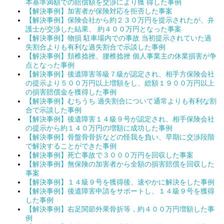
本基準満額での賠償額を交渉により獲 得した事例
【解決事例】加害者が保険対応を拒否した事案
【解決事例】保険会社から約２３０万円を提示されたが、弁
護士が交渉した結果、 約４００万円となった事案
【解決事例】物損 駐車場内での事故 当初提示されていた過
失割合よりも有利な過失割合で示談した事例
【解決事例】頚椎捻挫、腰椎捻挫 個人事業主の休業損害が争
点となった事例
【解決事例】後遺障害等級７級が認定され、相手方保険会社
の提示より５００万円以上増額をし、総額１９００万円以上
の損害賠償金を獲得した事例
【解決事例】むちうち 過失割合について通常よりも有利な割
合で示談した事例
【解決事例】後遺障害１４級９号が認定され、相手保険会社
の提示から約１４０万円の増額に成功した事例
【解決事例】骨盤骨骨折などの怪我を負い、早期に交渉段階
で解決することができた事例
【解決事例】死亡事故で３０００万円を回収した事案
【解決事例】無保険の加害者から全額の損害賠償を回収した
事案
【解決事例】１４級９号を獲得後、速やかに解決をした事例
【解決事例】後遺障害申請をサポートし、１４級９号を獲得
した事例
【解決事例】右足関節外果骨折等，約４００万円増額した事
例