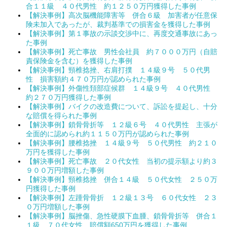
合１１級 ４０代男性 約１２５０万円獲得した事例
【解決事例】高次脳機能障害等 併合６級 加害者が任意保
険未加入であったが、裁判基準での損害金を獲得した事例
【解決事例】第１事故の示談交渉中に、再度交通事故にあっ
た事例
【解決事例】死亡事故 男性会社員 約７０００万円（自賠
責保険金を含む）を獲得した事例
【解決事例】頸椎捻挫、右肩打撲 １４級９号 ５０代男
性 損害額約４７０万円が認められた事例
【解決事例】外傷性頚部症候群 １４級９号 ４０代男性
約２７０万円獲得した事例
【解決事例】バイクの改造費について、訴訟を提起し、十分
な賠償を得られた事例
【解決事例】鎖骨骨折等 １２級６号 ４０代男性 主張が
全面的に認められ約１１５０万円が認められた事例
【解決事例】腰椎捻挫 １４級９号 ５０代男性 約２１０
万円を獲得した事例
【解決事例】死亡事故 ２０代女性 当初の提示額より約３
９００万円増額した事例
【解決事例】頸椎捻挫 併合１４級 ５０代女性 ２５０万
円獲得した事例
【解決事例】左踵骨骨折 １２級１３号 ６０代女性 ２３
０万円増額した事例
【解決事例】脳挫傷、急性硬膜下血腫、鎖骨骨折等 併合１
１級 ７０代女性 賠償額650万円を獲得した事例