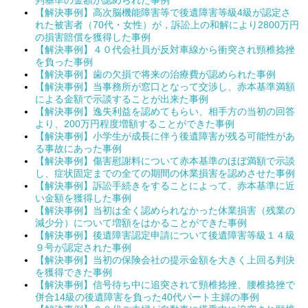
判基準の金額が認められた事例
【解決事例】高次脳機能障害等で後遺障害等級4級が認定さ
れた被害者（70代・女性）が，訴訟上の和解により2800万円
の損害賠償を獲得した事例
【解決事例】４０代会社員が反対車線から衝突され頸椎捻挫
を負った事例
【解決事例】歯の欠損で将来の治療費が認められた事例
【解決事例】当事務所が窓口となって交渉し、赤本基準満額
による金額で示談することが出来た事例
【解決事例】逸失利益を認めてもらい、相手方の当初の回答
より、200万円程度増額することができた事例
【解決事例】小学生が成長に伴う後遺障害が残る可能性があ
る事故にあった事例
【解決事例】傷害慰謝料について赤本基準のほぼ満額で示談
し、症状固定までの全ての期間の休業損害を認めさせた事例
【解決事例】訴訟手続きをすることによって、赤本基準に近
い金額を獲得した事例
【解決事例】当初は全く認められなかった休業損害（残業の
減少分）について増額をはかることができた事例
【解決事例】後遺障害認定申請について後遺障害等級１４級
９号が認定された事例
【解決事例】当初の保険会社の提示金額を大きく上回る判決
を獲得できた事例
【解決事例】信号待ち中に追突されて頸椎捻挫、腰椎捻挫で
併合14級の後遺障害を負った40代パート主婦の事例