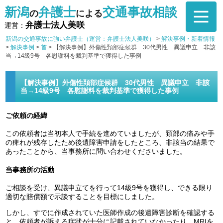
新潟
弁護士
交通事故相談
の
による
弁護士法人美咲
運営：
新潟の交通事故に強い弁護士（運営：弁護士法人美咲）
>
解決事例・新着情報
>
解決事例
>
首
>
【解決事例】外傷性頚部症候群 30代男性 異議申立 非該
当→14級9号 各慰謝料を裁判基準で獲得した事例
【解決事例】外傷性頚部症候群 30代男性 異議申立 非該
当→14級9号 各慰謝料を裁判基準で獲得した事例
ご依頼の経緯
この依頼者は当初本人で手続を進めていましたが、頚部の痛みや手
の痺れが残存したため後遺障害申請をしたところ、非該当の結果で
あったことから、当事務所に問い合わせくださいました。
当事務所の活動
ご相談を受け、異議申立てを行って14級9号を獲得し、できる限り
適切な賠償額で示談することを目標にしました。
しかし、すでに作成されていた医師作成の後遺障害診断を確認する
と、依頼者が訴える症状が十分に記載されていなかったり、MRIを