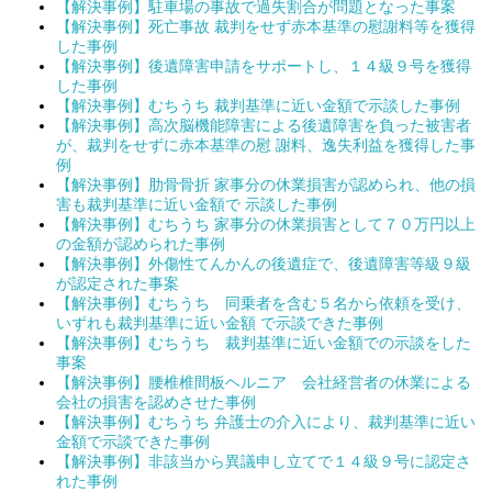
【解決事例】駐車場の事故で過失割合が問題となった事案
【解決事例】死亡事故 裁判をせず赤本基準の慰謝料等を獲得
した事例
【解決事例】後遺障害申請をサポートし、１４級９号を獲得
した事例
【解決事例】むちうち 裁判基準に近い金額で示談した事例
【解決事例】高次脳機能障害による後遺障害を負った被害者
が、裁判をせずに赤本基準の慰 謝料、逸失利益を獲得した事
例
【解決事例】肋骨骨折 家事分の休業損害が認められ、他の損
害も裁判基準に近い金額で 示談した事例
【解決事例】むちうち 家事分の休業損害として７０万円以上
の金額が認められた事例
【解決事例】外傷性てんかんの後遺症で、後遺障害等級９級
が認定された事案
【解決事例】むちうち 同乗者を含む５名から依頼を受け、
いずれも裁判基準に近い金額 で示談できた事例
【解決事例】むちうち 裁判基準に近い金額での示談をした
事案
【解決事例】腰椎椎間板ヘルニア 会社経営者の休業による
会社の損害を認めさせた事例
【解決事例】むちうち 弁護士の介入により、裁判基準に近い
金額で示談できた事例
【解決事例】非該当から異議申し立てで１４級９号に認定さ
れた事例