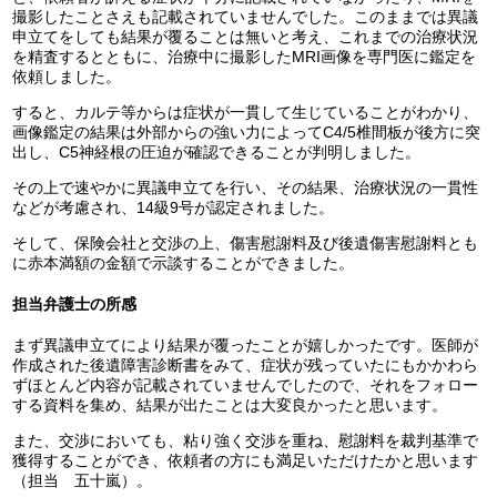
撮影したことさえも記載されていませんでした。このままでは異議
申立てをしても結果が覆ることは無いと考え、これまでの治療状況
を精査するとともに、治療中に撮影したMRI画像を専門医に鑑定を
依頼しました。
すると、カルテ等からは症状が一貫して生じていることがわかり、
画像鑑定の結果は外部からの強い力によってC4/5椎間板が後方に突
出し、C5神経根の圧迫が確認できることが判明しました。
その上で速やかに異議申立てを行い、その結果、治療状況の一貫性
などが考慮され、14級9号が認定されました。
そして、保険会社と交渉の上、傷害慰謝料及び後遺傷害慰謝料とも
に赤本満額の金額で示談することができました。
担当弁護士の所感
まず異議申立てにより結果が覆ったことが嬉しかったです。医師が
作成された後遺障害診断書をみて、症状が残っていたにもかかわら
ずほとんど内容が記載されていませんでしたので、それをフォロー
する資料を集め、結果が出たことは大変良かったと思います。
また、交渉においても、粘り強く交渉を重ね、慰謝料を裁判基準で
獲得することができ、依頼者の方にも満足いただけたかと思います
（担当 五十嵐）。